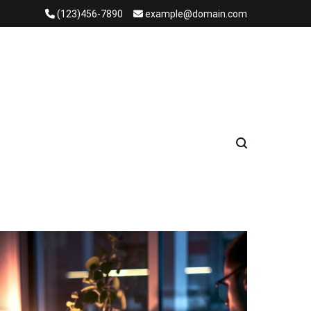
(123)456-7890
example@domain.com